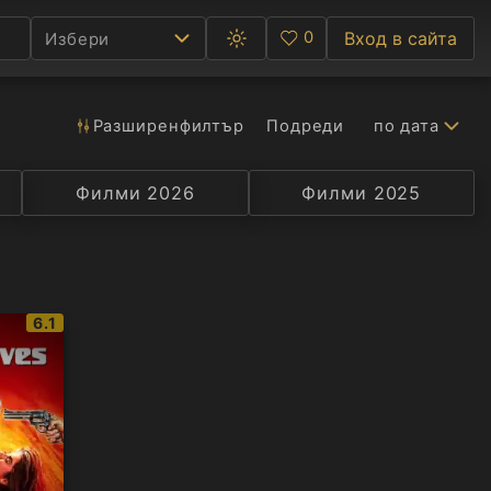
0
Вход в сайта
Избери
Превключване
Любими
между
тъмна
и
светла
Разширен
филтър
Подреди
по дата
Ф
тема
С
Филми 2026
Селекция
Превод
Филми 2025
Актьор
А
Р
IMDb
6.1
C
рейтинг: