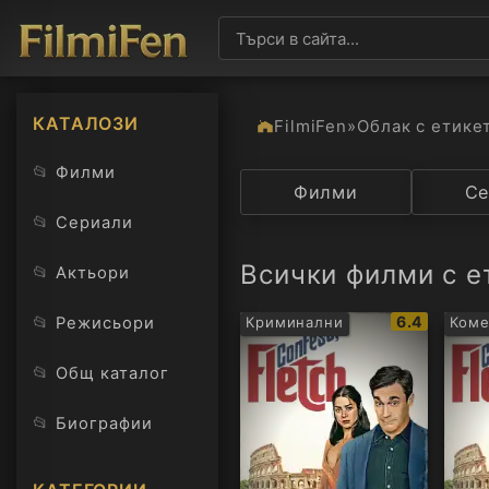
КАТАЛОЗИ
FilmiFen
»
Облак с етике
📂
Филми
Категория
Филми
Държав
Се
📂
Сериали
Всички филми с ет
📂
Актьори
IMDb
📂
6.4
Режисьори
Криминални
Ком
рейтинг:
📂
Общ каталог
📂
Биографии