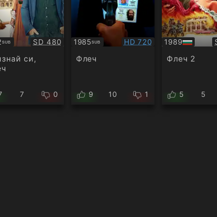
Качество:
Качество:
2
SD 480
1985
HD 720
1989
SUB
SUB
титри
Субтитри
БГ
аудио
знай си,
Флеч
Флеч 2
еч
7
7
0
9
10
1
5
5