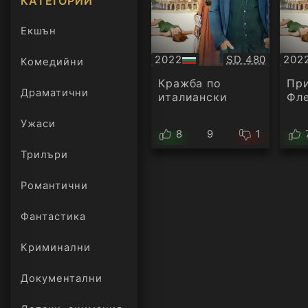
КАТЕГОРИИ
Екшън
Качество:
2022
SD 480
202
Комедийни
БГ
Суб
аудио
Кражба по
При
Драматични
италиански
Фл
Ужаси
8
9
1
Трилъри
онлайн
Романтични
Фантастика
Криминални
Документални