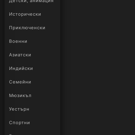
Детски, анимация
Исторически
Приключенски
Военни
Азиатски
Индийски
Семейни
Мюзикъл
Уестърн
Спортни