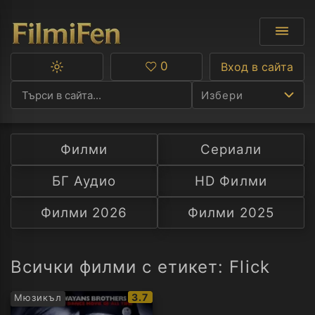
0
Вход в сайта
Превключване
Любими
между
Избери
тъмна
и
светла
тема
Филми
Сериали
Ф
БГ Аудио
HD Филми
С
Филми 2026
Филми 2025
А
Р
Всички филми с етикет: Flick
C
IMDb
3.7
Мюзикъл
рейтинг: