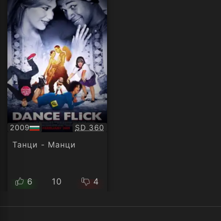
Качество:
2009
SD 360
БГ
аудио
Танци - Манци
6
10
4