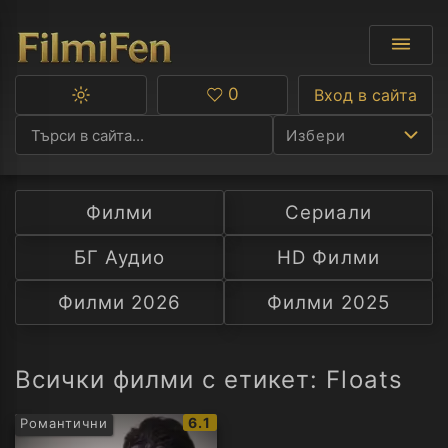
0
Вход в сайта
Превключване
Любими
между
Избери
тъмна
и
светла
тема
Филми
Сериали
Ф
БГ Аудио
HD Филми
С
Филми 2026
Филми 2025
А
Р
Всички филми с етикет: Floats
C
IMDb
6.1
Романтични
рейтинг: