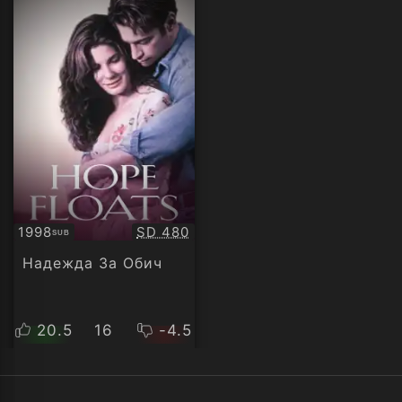
Качество:
1998
SD 480
SUB
Субтитри
Надежда За Обич
20.5
16
-4.5