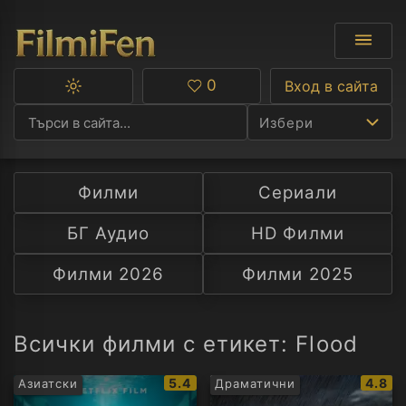
0
Вход в сайта
Превключване
Любими
между
Избери
тъмна
и
светла
тема
Филми
Сериали
Ф
БГ Аудио
HD Филми
С
Филми 2026
Филми 2025
А
Р
Всички филми с етикет: Flood
C
IMDb
IMDb
5.4
4.8
Азиатски
Драматични
рейтинг:
рейти