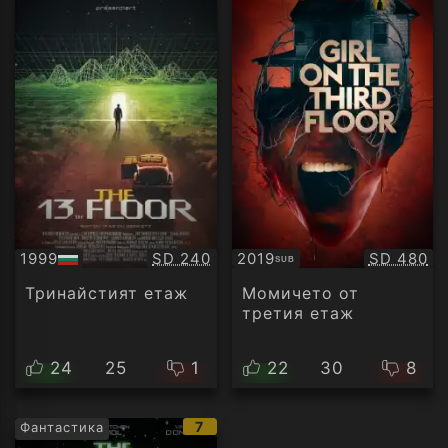
Качество:
Качество
1999
SD 240
2019
SD 480
SUB
БГ
Субтитри
аудио
Тринайстият етаж
Момичето от
третия етаж
24
25
1
22
30
8
IMDb
7
Фантастика
рейтинг: