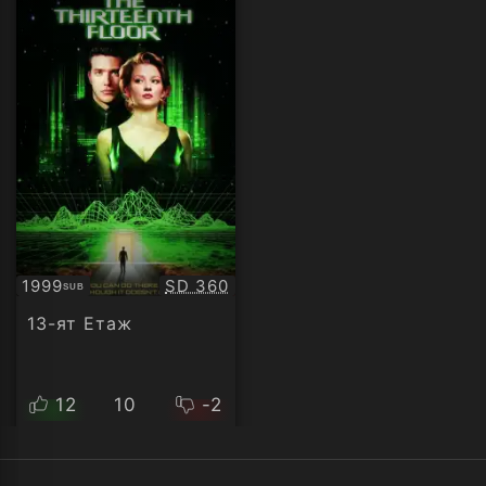
Качество:
1999
SD 360
SUB
Субтитри
13-ят Етаж
12
10
-2