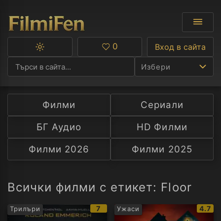
0
Вход в сайта
Превключване
Любими
между
Избери
тъмна
и
светла
тема
Филми
Сериали
Ф
БГ Аудио
HD Филми
С
Филми 2026
Филми 2025
А
Р
Всички филми с етикет: Floor
C
IMDb
IMDb
7
4.7
Трилъри
Ужаси
рейтинг:
рейти