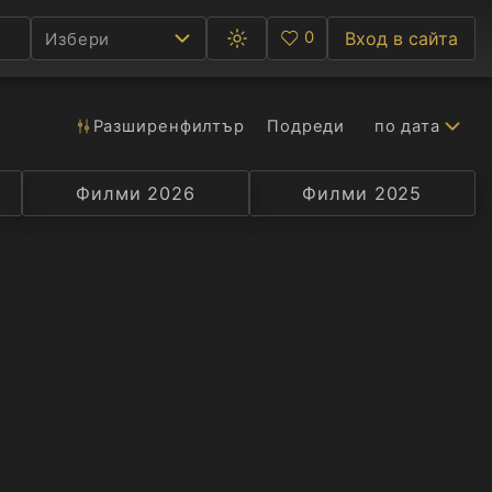
0
Вход в сайта
Избери
Превключване
Любими
между
тъмна
и
светла
Разширен
филтър
Подреди
по дата
Ф
тема
С
Филми 2026
Селекция
Превод
Филми 2025
Актьор
А
Р
C