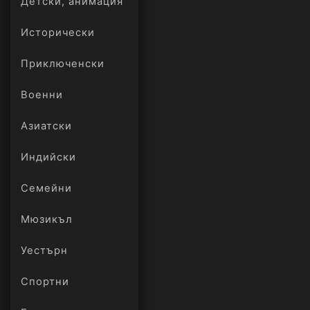
Детски, анимация
Исторически
Приключенски
Военни
Азиатски
Индийски
Семейни
Мюзикъл
Уестърн
Спортни