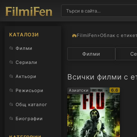
КАТАЛОЗИ
FilmiFen
»
Облак с етике
📂
Филми
Категория
Филми
Държав
Се
📂
Сериали
Всички филми с ет
📂
Актьори
IMDb
📂
6.6
Режисьори
Азиатски
рейтинг:
📂
Общ каталог
📂
Биографии