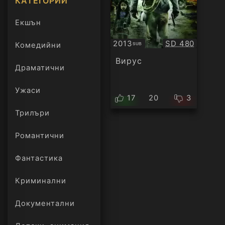
КАТЕГОРИИ
Екшън
Качество:
2013
SD 480
Комедийни
SUB
Субтитри
Вирус
Драматични
Ужаси
17
20
3
Трилъри
онлайн
Романтични
Фантастика
Криминални
Документални