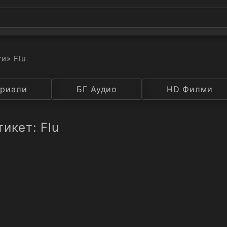
ти
» Flu
а
риали
Година
БГ Аудио
IMDB
HD Филми
Рейтинг
икет: Flu