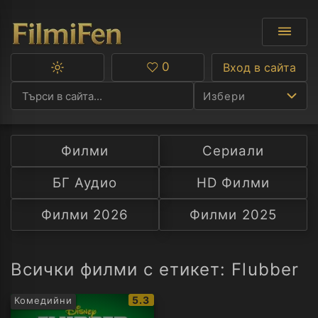
0
Вход в сайта
Превключване
Любими
между
Избери
тъмна
и
светла
тема
Филми
Сериали
Ф
БГ Аудио
HD Филми
С
Филми 2026
Филми 2025
А
Р
Всички филми с етикет: Flubber
C
IMDb
5.3
Комедийни
рейтинг: