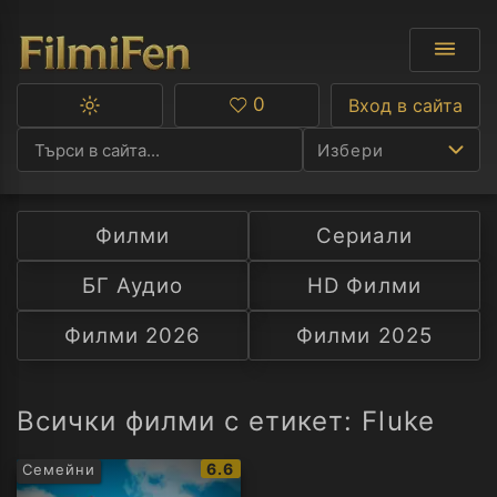
0
Вход в сайта
Превключване
Любими
между
Избери
тъмна
и
светла
тема
Филми
Сериали
Ф
БГ Аудио
HD Филми
С
Филми 2026
Филми 2025
А
Р
Всички филми с етикет: Fluke
C
IMDb
6.6
Семейни
рейтинг: