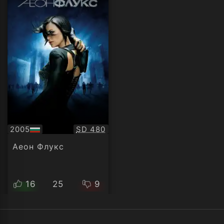
Качество:
2005
SD 480
БГ
аудио
Аеон Флукс
16
25
9