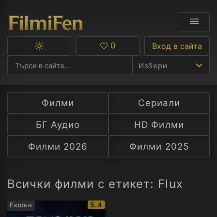
0
Вход в сайта
Превключване
Любими
между
Избери
тъмна
и
светла
тема
Филми
Сериали
Ф
БГ Аудио
HD Филми
С
Филми 2026
Филми 2025
А
Р
Всички филми с етикет: Flux
C
IMDb
5.4
Екшън
рейтинг: