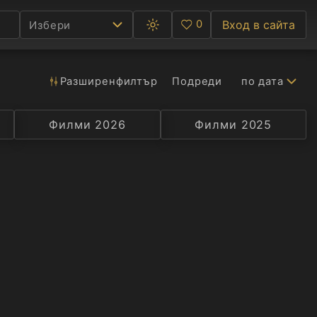
0
Вход в сайта
Избери
Превключване
Любими
между
тъмна
и
светла
Разширен
филтър
Подреди
по дата
Ф
тема
С
Филми 2026
Селекция
Превод
Филми 2025
Актьор
А
Р
C