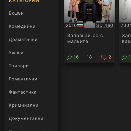
КАТЕГОРИИ
Екшън
Качество:
2010
SD 480
200
Комедийни
БГ
БГ
аудио
ауд
Запознай се с
Зап
Драматични
малките
ва
Ужаси
16
18
2
Трилъри
онлайн
Романтични
Фантастика
Криминални
Документални