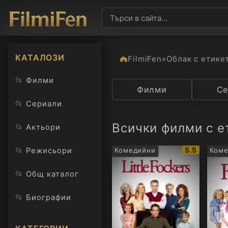
КАТАЛОЗИ
FilmiFen
»
Облак с етике
📂
Филми
Категория
Филми
Държав
Се
📂
Сериали
Всички филми с е
📂
Актьори
IMDb
📂
5.5
Режисьори
Комедийни
Ком
рейтинг:
📂
Общ каталог
📂
Биографии