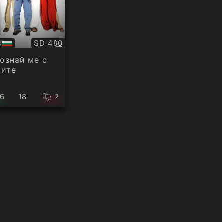
Качество:
4
SD 480
ио
ознай ме с
шите
16
18
2