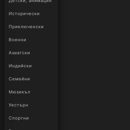
Детски, анимация
Исторически
Приключенски
Военни
Азиатски
Индийски
Семейни
Мюзикъл
Уестърн
Спортни