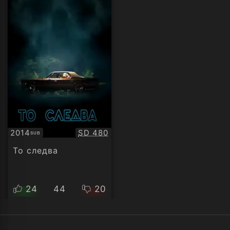
Качество:
2014
SD 480
SUB
Субтитри
То следва
24
44
20