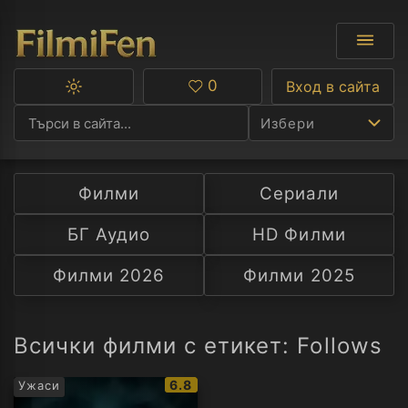
0
Вход в сайта
Превключване
Любими
между
Избери
тъмна
и
светла
тема
Филми
Сериали
Ф
БГ Аудио
HD Филми
С
Филми 2026
Филми 2025
А
Р
Всички филми с етикет: Follows
C
IMDb
6.8
Ужаси
рейтинг: