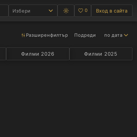
0
Вход в сайта
Избери
Превключване
Любими
между
тъмна
и
светла
Разширен
филтър
Подреди
по дата
Ф
тема
С
Филми 2026
Селекция
Превод
Филми 2025
Актьор
А
Р
C