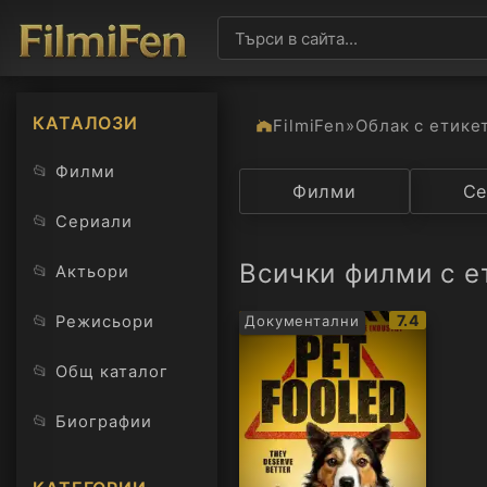
КАТАЛОЗИ
FilmiFen
»
Облак с етике
📂
Филми
Категория
Филми
Държав
Се
📂
Сериали
Всички филми с е
📂
Актьори
IMDb
📂
7.4
Режисьори
Документални
рейтинг:
📂
Общ каталог
📂
Биографии