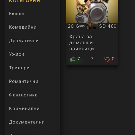
КАТЕГОРИИ
Екшън
Качество:
2016
SD 480
Комедийни
SUB
Субтитри
Храна за
Драматични
домашни
наивници
Ужаси
7
7
0
Трилъри
онлайн
Романтични
Фантастика
Криминални
Документални