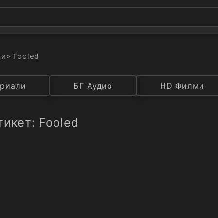
ти
» Fooled
а
риали
Година
БГ Аудио
IMDB
HD Филми
Рейтинг
тикет: Fooled