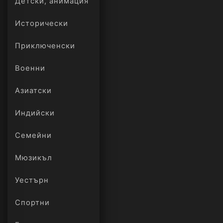
Детски, анимация
Исторически
Приключенски
Военни
Азиатски
Индийски
Семейни
Мюзикъл
Уестърн
Спортни