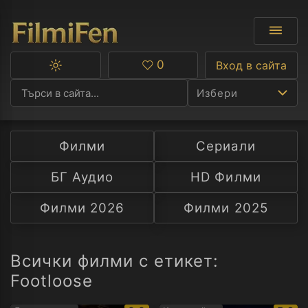
0
Вход в сайта
Превключване
Любими
между
Избери
тъмна
и
светла
тема
Филми
Сериали
Ф
БГ Аудио
HD Филми
С
Филми 2026
Филми 2025
А
Р
Всички филми с етикет:
Footloose
C