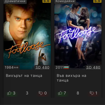
IMDb
IMDb
6.6
5.9
Драматични
Комедийни
рейтинг:
рейти
Качество:
Качество
1984
SD 480
2011
SD 480
SUB
Субтитри
БГ
аудио
Вихърът на танца
Във вихъра на
танца
3
3
0
7
8
1