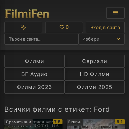
0
Вход в сайта
Превключване
Любими
между
Избери
тъмна
и
светла
тема
Филми
Сериали
Ф
БГ Аудио
HD Филми
С
Филми 2026
Филми 2025
А
Р
Всички филми с етикет: Ford
C
IMDb
IMDb
7.5
8.1
Драматични
Екшън
рейтинг:
рейти