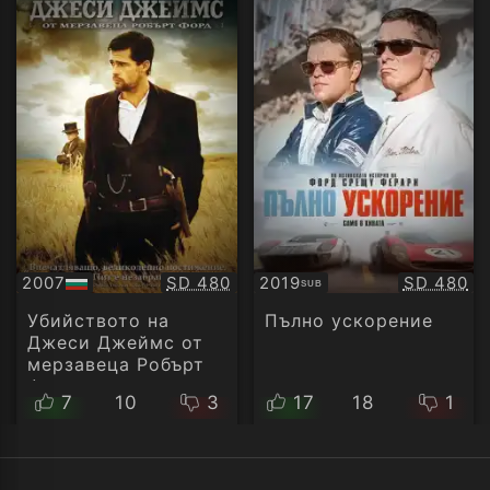
Качество:
Качество
2007
SD 480
2019
SD 480
SUB
БГ
Субтитри
аудио
Убийството на
Пълно ускорение
Джеси Джеймс от
мерзавеца Робърт
Форд
7
10
3
17
18
1