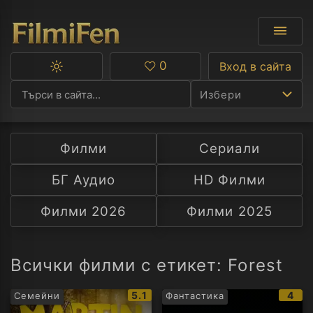
0
Вход в сайта
Превключване
Любими
между
Избери
тъмна
и
светла
тема
Филми
Сериали
Ф
БГ Аудио
HD Филми
С
Филми 2026
Филми 2025
А
Р
Всички филми с етикет: Forest
C
IMDb
IMD
5.1
4
Семейни
Фантастика
рейтинг:
рейт