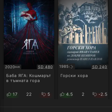
1985
Качество:
Качество
2020
SD 480
SD 240
SUB
Оригинално
Субтитри
аудио
Баба ЯГА: Кошмарът
Горски хора
в тъмната гора
17
22
5
4.5
2
-2.5