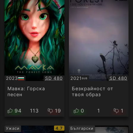
Качество:
Качество
2023
SD 480
2021
SD 480
SUB
БГ
Субтитри
аудио
Мавка: Горска
Безкрайност от
песен
твоя образ
94
113
19
0
1
1
IMDb
4.7
Ужаси
Български
рейтинг: