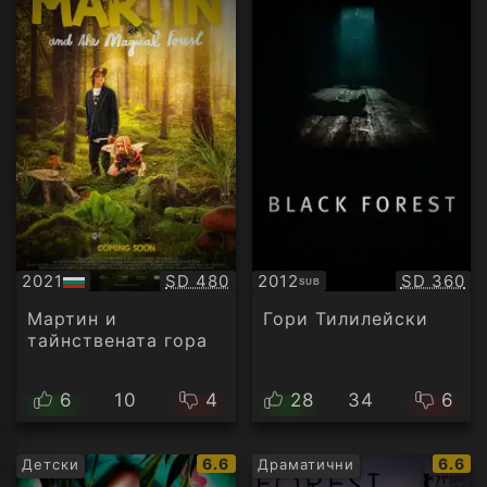
Качество:
Качество
2021
SD 480
2012
SD 360
SUB
БГ
Субтитри
аудио
Мартин и
Гори Тилилейски
тайнствената гора
6
10
4
28
34
6
IMDb
IMDb
6.6
6.6
Детски
Драматични
рейтинг:
рейти