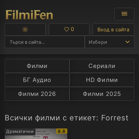
0
Вход в сайта
Превключване
Любими
между
Избери
тъмна
и
светла
тема
Филми
Сериали
Ф
БГ Аудио
HD Филми
С
Филми 2026
Филми 2025
А
Р
Всички филми с етикет: Forrest
C
IMDb
8.8
Драматични
рейтинг: