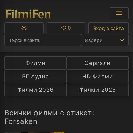
0
Вход в сайта
Превключване
Любими
между
Избери
тъмна
и
светла
тема
Филми
Сериали
Ф
БГ Аудио
HD Филми
С
Филми 2026
Филми 2025
А
Р
Всички филми с етикет:
Forsaken
C