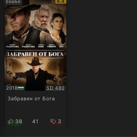
IMDb
6.4
Екшън
рейтинг:
Качество:
2018
SD 480
БГ
аудио
Забравен от Бога
38
41
3