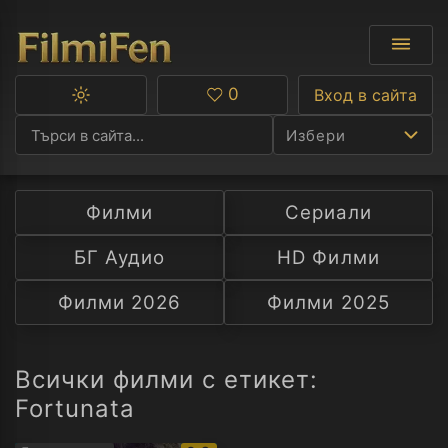
0
Вход в сайта
Превключване
Любими
между
Избери
тъмна
и
светла
тема
Филми
Сериали
Ф
БГ Аудио
HD Филми
С
Филми 2026
Филми 2025
А
Р
Всички филми с етикет:
Fortunata
C