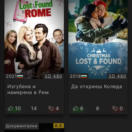
Качество:
Качество
2021
SD 480
2018
SD 480
БГ
БГ
аудио
аудио
Изгубена и
Да откриеш Коледа
намерена в Рим
10
14
4
6
6
0
IMDb
6.5
Документални
рейтинг: