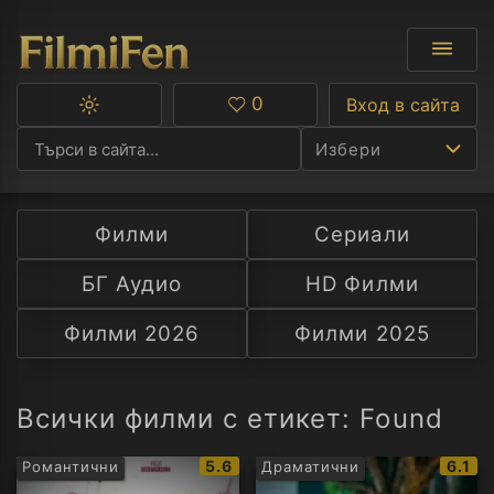
0
Вход в сайта
Превключване
Любими
между
Избери
тъмна
и
светла
тема
Филми
Сериали
Ф
БГ Аудио
HD Филми
С
Филми 2026
Филми 2025
А
Р
Всички филми с етикет: Found
C
IMDb
IMDb
5.6
6.1
Романтични
Драматични
рейтинг:
рейти