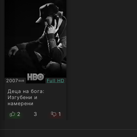
Качество:
2007
Full HD
SUB
Субтитри
Деца на бога:
Изгубени и
намерени
2
3
1