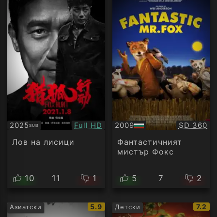
Качество:
Качество
2025
Full HD
2009
SD 360
SUB
Субтитри
БГ
аудио
Лов на лисици
Фантастичният
мистър Фокс
10
11
1
5
7
2
IMDb
IMDb
5.9
7.2
Азиатски
Детски
рейтинг:
рейти