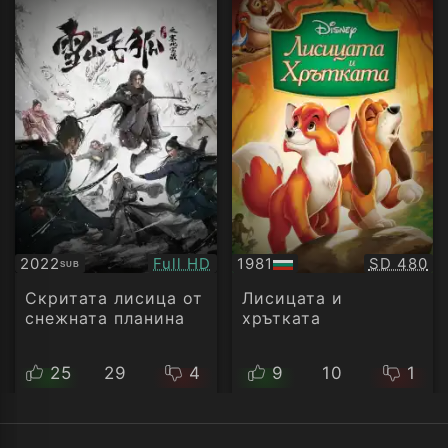
Качество:
Качество
2022
Full HD
1981
SD 480
SUB
Субтитри
БГ
аудио
Скритата лисица от
Лисицата и
снежната планина
хрътката
25
29
4
9
10
1