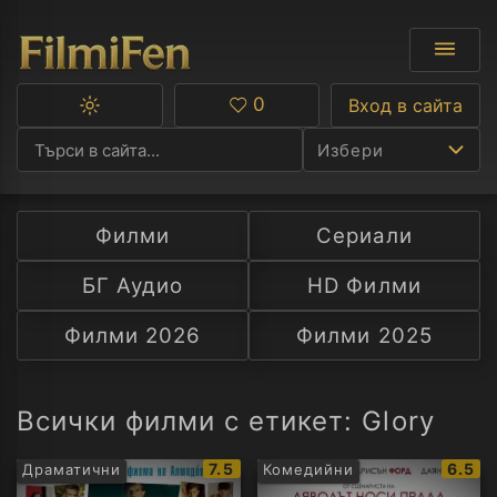
0
Вход в сайта
Превключване
Любими
между
Избери
тъмна
и
светла
тема
Филми
Сериали
Ф
БГ Аудио
HD Филми
С
Филми 2026
Филми 2025
А
Р
Всички филми с етикет: Glory
C
IMDb
IMDb
7.5
6.5
Драматични
Комедийни
рейтинг:
рейти