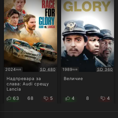
Качество:
Качество
2024
SD 480
1989
SD 360
SUB
SUB
Субтитри
Субтитри
Надпревара за
Величие
слава: Audi срещу
Lancia
63
68
5
4
8
4