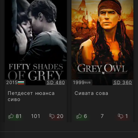
Качество:
Качество
2015
SD 480
1999
SD 360
SUB
БГ
Субтитри
аудио
Петдесет нюанса
Сивата сова
сиво
81
101
20
6
7
1