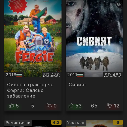
Качество:
Качество
2016
SD 480
2011
SD 480
БГ
БГ
аудио
аудио
Сивото тракторче
Сивият
Фърги: Селско
забавление
5
5
0
53
65
12
IMDb
IMD
4.2
6
Романтични
Уестърн
рейтинг:
рейт