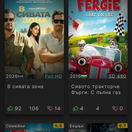
Качество:
Качество
2026
Full HD
2016
SD 480
SUB
Субтитри
БГ
аудио
В сивата зона
Сивото тракторче
Фърги: С пълна газ
92
106
14
4
4
0
IMDb
IMDb
5.5
6.7
Семейни
Екшън
рейтинг:
рейти