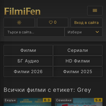
0
Вход в сайта
Превключване
Любими
между
Избери
тъмна
и
светла
тема
Филми
Сериали
Ф
БГ Аудио
HD Филми
С
Филми 2026
Филми 2025
А
Р
Всички филми с етикет: Grey
C
IMDb
IMDb
6.3
5.6
Екшън
Семейни
рейтинг:
рейти