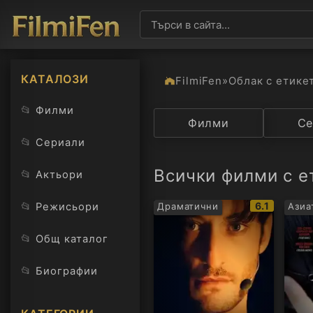
КАТАЛОЗИ
FilmiFen
»
Облак с етике
📂
Филми
Категория
Филми
Държав
Се
📂
Сериали
Всички филми с е
📂
Актьори
IMDb
📂
6.1
Режисьори
Драматични
Азиа
рейтинг:
📂
Общ каталог
📂
Биографии