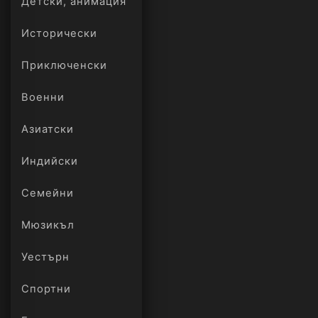
Детски, анимация
Исторически
Приключенски
Военни
Азиатски
Индийски
Семейни
Мюзикъл
Уестърн
Спортни