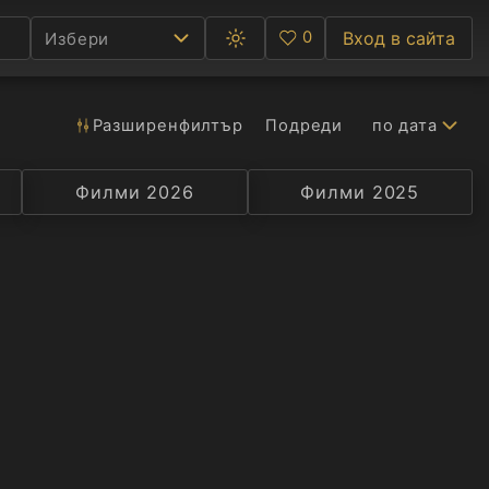
0
Вход в сайта
Избери
Превключване
Любими
между
тъмна
и
светла
Разширен
филтър
Подреди
по дата
Ф
тема
С
Филми 2026
Селекция
Превод
Филми 2025
Актьор
А
Р
C