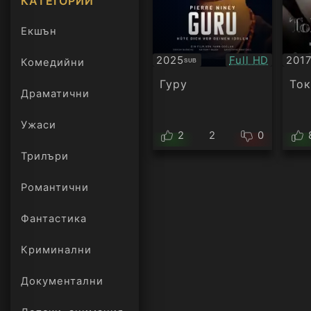
КАТЕГОРИИ
Екшън
Качество:
2025
Full HD
201
Комедийни
SUB
Субтитри
Суб
Гуру
Ток
Драматични
Ужаси
2
2
0
Трилъри
онлайн
Романтични
Фантастика
Криминални
Документални