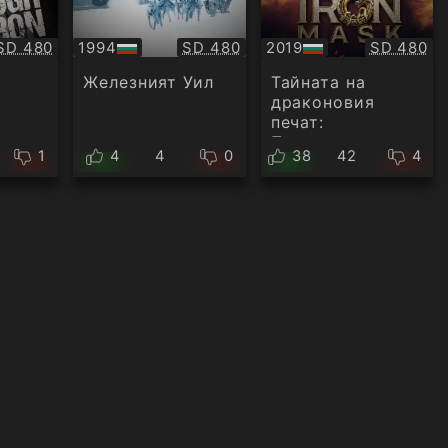
Качество:
Качество:
Качество
SD 480
1994
SD 480
2019
SD 480
БГ
БГ
аудио
аудио
Железният Уил
Тайната на
драконовия
печат:
Пътешествие в
1
4
4
0
38
42
4
Китай