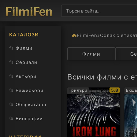
КАТАЛОЗИ
FilmiFen
»
Облак с етике
📂
Филми
Категория
Филми
Държав
Се
📂
Сериали
Всички филми с ет
📂
Актьори
IMDb
📂
5.8
Режисьори
Трилъри
Екш
рейтинг:
📂
Общ каталог
📂
Биографии