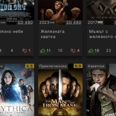
Качество:
Качество:
2
SD 480
2023
SD 480
2017
SUB
SUB
титри
Субтитри
БГ
аудио
язно небе
Желязната
Мъжът с
хватка
желязното 
3
4
1
11
15
4
18
22
IMDb
IMDb
5.5
6.5
ън
Приключенски
Азиатски
рейтинг:
рейтинг: