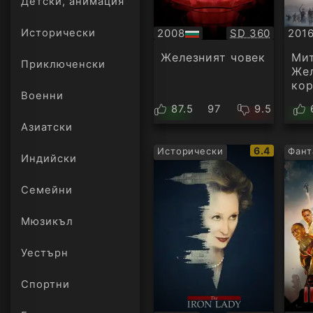
Детски, анимация
Качество:
2008
SD 360
201
Исторически
БГ
БГ
аудио
ауд
Железният човек
Мит
Приключенски
Же
ко
Военни
87.5
97
9.5
Азиатски
IMDb
6.4
Исторически
Фант
Индийски
рейтинг:
Семейни
Мюзикъл
Уестърн
Спортни