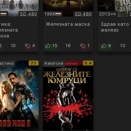
Качество:
Качество:
6
SD 480
1998
SD 480
2013
SUB
БГ
Субтитри
ио
аудио
ика:
Желязната маска
Здрав като
лязната
желязо
рона
6
10
4
15
16
1
9
10
IMDb
IMDb
7.1
5.4
астика
Азиатски
рейтинг:
рейтинг: