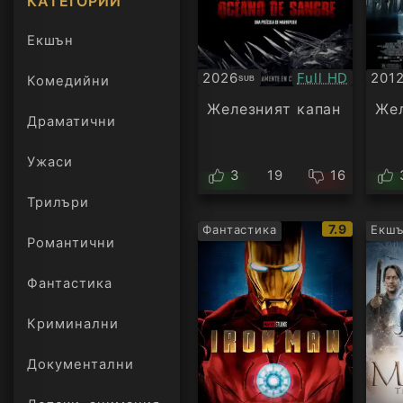
КАТЕГОРИИ
Екшън
Качество:
2026
Full HD
201
Комедийни
SUB
Субтитри
Суб
Железният капан
Жел
Драматични
Ужаси
3
19
16
Трилъри
онлайн
IMDb
7.9
Фантастика
Екш
Романтични
рейтинг:
Фантастика
Криминални
Документални