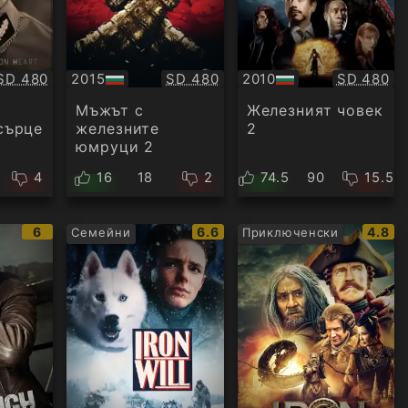
Качество:
Качество:
Качество
SD 480
2015
SD 480
2010
SD 480
БГ
БГ
аудио
аудио
Мъжът с
Железният човек
сърце
железните
2
юмруци 2
4
16
18
2
74.5
90
15.5
IMDb
IMDb
IMDb
6
6.6
4.8
Семейни
Приключенски
рейтинг:
рейтинг:
рейти