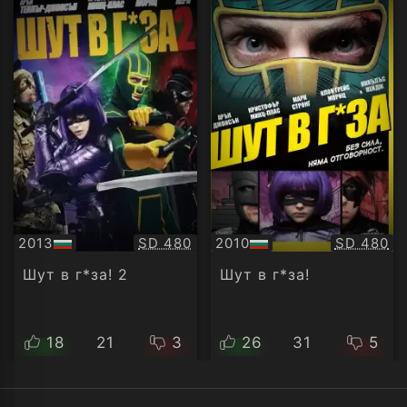
Качество:
Качество
2013
SD 480
2010
SD 480
БГ
БГ
аудио
аудио
Шут в г*за! 2
Шут в г*за!
18
21
3
26
31
5