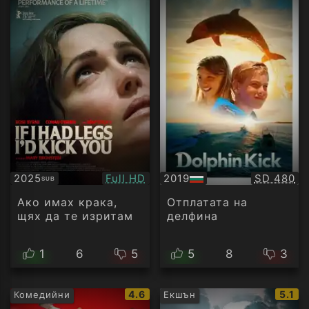
Качество:
Качество
2025
Full HD
2019
SD 480
SUB
Субтитри
БГ
аудио
Ако имах крака,
Отплатата на
щях да те изритам
делфина
1
6
5
5
8
3
IMDb
IMDb
4.6
5.1
Комедийни
Екшън
рейтинг:
рейти