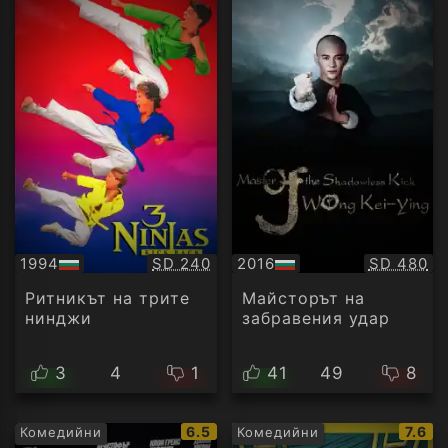
Качество:
Качество
1994
SD 240
2016
SD 480
БГ
БГ
аудио
аудио
Ритникът на трите
Майсторът на
нинджи
забравения удар
3
4
1
41
49
8
IMDb
IMDb
6.5
7.6
Комедийни
Комедийни
рейтинг:
рейти