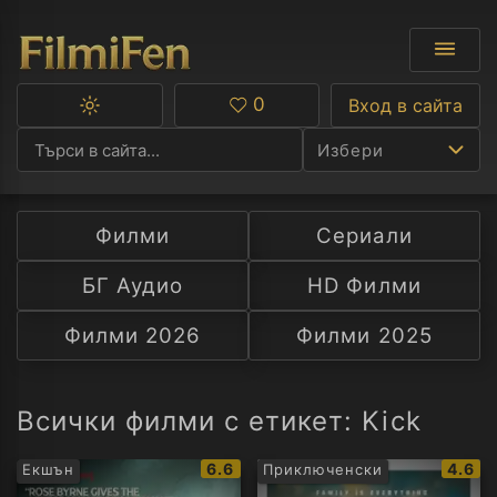
0
Вход в сайта
Превключване
Любими
между
Избери
тъмна
и
светла
тема
Филми
Сериали
Ф
БГ Аудио
HD Филми
С
Филми 2026
Филми 2025
А
Р
Всички филми с етикет: Kick
C
IMDb
IMDb
6.6
4.6
Екшън
Приключенски
рейтинг:
рейти