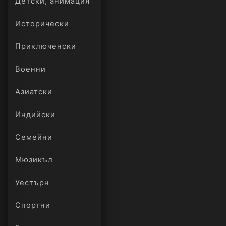
Детски, анимация
Исторически
Приключенски
Военни
Азиатски
Индийски
Семейни
Мюзикъл
Уестърн
Спортни