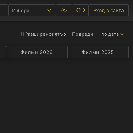
0
Вход в сайта
Избери
Превключване
Любими
между
тъмна
и
светла
Разширен
филтър
Подреди
по дата
Ф
тема
С
Филми 2026
Селекция
Превод
Филми 2025
Актьор
А
Р
C