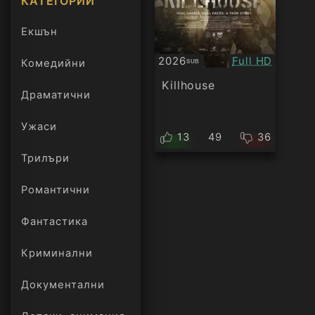
КАТЕГОРИИ
Екшън
Качество:
2026
Full HD
Комедийни
SUB
Субтитри
Killhouse
Драматични
Ужаси
13
49
36
Трилъри
онлайн
Романтични
Фантастика
Криминални
Документални