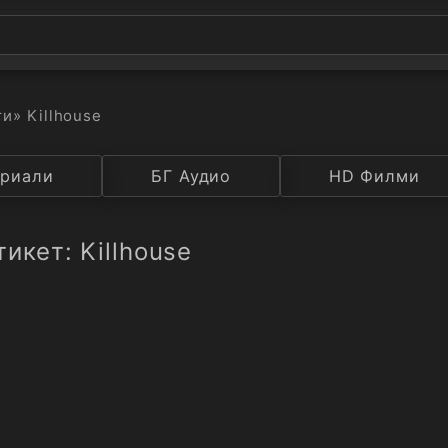
ти
» Killhouse
а
риали
Година
БГ Аудио
IMDB
HD Филми
Рейтинг
икет: Killhouse