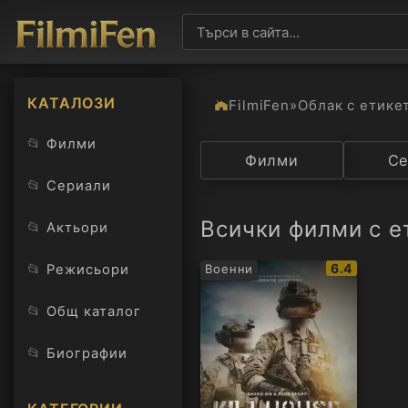
КАТАЛОЗИ
FilmiFen
»
Облак с етике
📂
Филми
Категория
Филми
Държав
Се
📂
Сериали
Всички филми с ет
📂
Актьори
IMDb
📂
6.4
Режисьори
Военни
рейтинг:
📂
Общ каталог
📂
Биографии