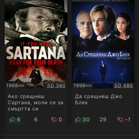
рейтинг:
рейти
Качество:
Качество
1968
SD 360
1998
SD 480
SUB
SUB
Субтитри
Субтитри
Ако срещнеш
Да срещнеш Джо
Сартана, моли се за
Блек
смъртта си
6
6
0
30
29
-1