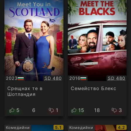
Качество:
Качество
2023
SD 480
2016
SD 480
БГ
БГ
аудио
аудио
Срещнах те в
Семейство Блекс
Шотландия
5
6
1
15
18
3
IMDb
IMDb
5.1
4.2
Комедийни
Комедийни