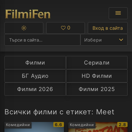
0
Вход в сайта
Превключване
Любими
между
Избери
тъмна
и
светла
тема
Филми
Сериали
Ф
БГ Аудио
HD Филми
С
Филми 2026
Филми 2025
А
Р
Всички филми с етикет: Meet
C
IMDb
IMDb
6.6
2.8
Комедийни
Комедийни
рейтинг:
рейти