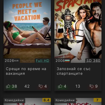
Качество:
Качество
2026
Full HD
2008
SD 360
SUB
Субтитри
БГ
аудио
Срещи по време на
Запознай се със
ваканция
спартанците
38
42
4
4
13
9
IMDb
IMD
6.4
7
Комедийни
Комедийни
рейтинг:
рейт