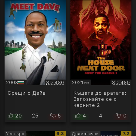
рейтинг:
рейти
Качество:
Качество
2008
SD 480
2021
SD 480
SUB
БГ
Субтитри
аудио
Срещи с Дейв
Къщата до вратата:
Запознайте се с
черните 2
20
25
5
4
4
0
IMDb
IMDb
6.3
7.2
Уестърн
Драматични