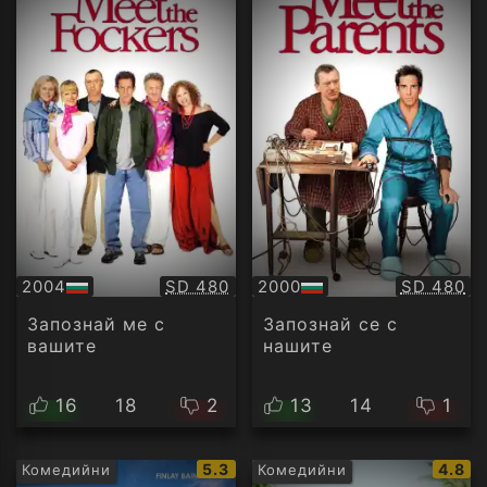
Качество:
Качество
2004
SD 480
2000
SD 480
БГ
БГ
аудио
аудио
Запознай ме с
Запознай се с
вашите
нашите
16
18
2
13
14
1
IMDb
IMDb
5.3
4.8
Комедийни
Комедийни
рейтинг:
рейти