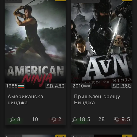
рейтинг:
рейти
Качество:
Качество
1985
SD 480
2010
SD 360
SUB
БГ
Субтитри
аудио
Американска
Пришълец срещу
нинджа
Нинджа
8
10
2
18.5
28
9.5
IMDb
IMD