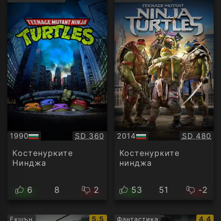
рейтинг:
рейти
Качество:
Качество
1990
SD 360
2014
SD 480
БГ
БГ
аудио
аудио
Кoстeнурките
Костенурките
Нинджа
нинджа
6
8
2
53
51
-2
IMDb
IMDb
5.5
4.4
Екшън
Фантастика