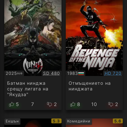
Качество:
Качество
2025
SD 480
1983
HD 720
SUB
Субтитри
БГ
аудио
Батман нинджа
Отмъщението на
срещу лигата на
нинджатa
"Якудза"
5
7
2
8
10
2
IMDb
IMDb
5.3
5.6
Екшън
Комедийни
рейтинг:
рейти