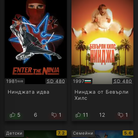
Качество:
Качество
1981
SD 480
1997
SD 480
SUB
Субтитри
БГ
аудио
Нинджата идва
Нинджа от Бевърли
Хилс
5
6
1
11
12
1
IMDb
IMDb
7.2
5.6
Детски
Семейни
рейтинг:
рейти