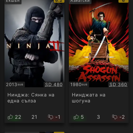
6.2
6
Екшън
Азиатски
рейтинг:
рейт
Качество:
Качество
2013
SD 480
1980
SD 360
SUB
SUB
Субтитри
Субтитри
Нинджа: Сянка на
Нинджата на
една сълза
шогуна
22
21
-1
5
3
-2