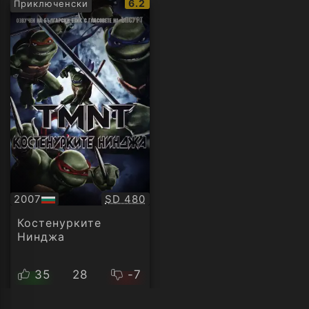
IMDb
6.2
Приключенски
рейтинг:
Качество:
2007
SD 480
БГ
аудио
Костенурките
Нинджа
35
28
-7