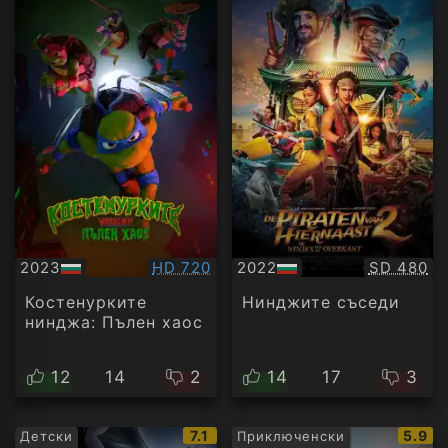
Качество:
Качество
2023
HD 720
2022
SD 480
БГ
БГ
аудио
аудио
Костенурките
Нинджите съседи
нинджа: Пълен хаос
12
14
2
14
17
3
IMDb
IMDb
7.1
5.9
Детски
Приключенски