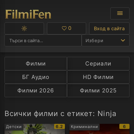
0
Вход в сайта
Превключване
Любими
между
Избери
тъмна
и
светла
тема
Филми
Сериали
Ф
БГ Аудио
HD Филми
С
Филми 2026
Филми 2025
А
Р
Всички филми с етикет: Ninja
C
IMDb
IMD
6.2
6
Детски
Криминални
рейтинг:
рейт