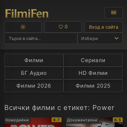
0
Вход в сайта
Превключване
Любими
между
Избери
тъмна
и
светла
тема
Филми
Сериали
Ф
БГ Аудио
HD Филми
С
Филми 2026
Филми 2025
А
Р
Всички филми с етикет: Power
C
IMDb
IMDb
6.7
6.5
Комедийни
Документални
рейтинг:
рейти