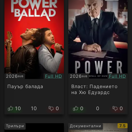
Качество:
Качество
2026
Full HD
2026
Full HD
SUB
SUB
Субтитри
Субтитри
Пауър балада
Власт: Падението
на Хю Едуардс
10
10
0
0
0
0
IMDb
7.5
Трилъри
Документални
рейти