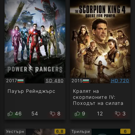
Качество:
Качество
2017
SD 480
2015
HD 720
БГ
БГ
аудио
аудио
Пауър Рейнджърс
Кралят на
скорпионите IV:
Походът на силата
46
54
8
9
12
3
IMDb
IMD
6.8
6
Уестърн
Трилъри