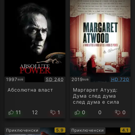
Качество:
Качество
1997
SD 240
2019
HD 720
SUB
SUB
Субтитри
Субтитри
Абсолютна власт
Маргарет Атууд:
Дума след дума
след дума е сила
11
12
1
0
0
0
IMDb
IMDb
5.9
4.1
Приключенски
Приключенски
рейтинг:
рейти