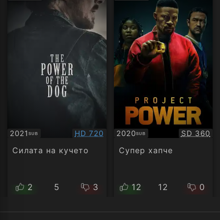
рейтинг:
рейт
Качество:
Качество
2021
HD 720
2020
SD 360
SUB
SUB
Субтитри
Субтитри
Силата на кучето
Супер хапче
2
5
3
12
12
0