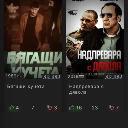
1989
Качество:
Качество
SD 480
2019
SD 480
Оригинално
БГ
аудио
аудио
Бягащи кучета
Надпревара с
дявола
4
7
3
16
23
7