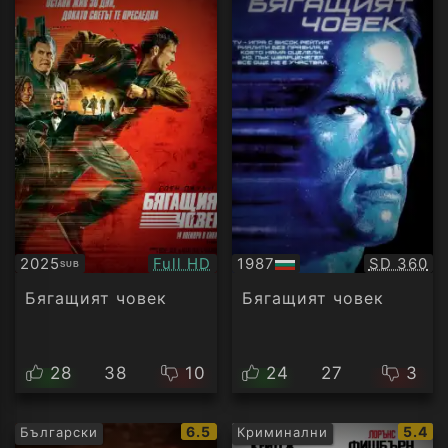
Качество:
Качество
2025
Full HD
1987
SD 360
SUB
Субтитри
БГ
аудио
Бягащият човек
Бягащият човек
28
38
10
24
27
3
IMDb
IMDb
6.5
5.4
Български
Криминални
рейтинг:
рейти