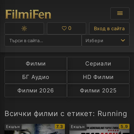
0
Вход в сайта
Превключване
Любими
между
Избери
тъмна
и
светла
тема
Филми
Сериали
Ф
БГ Аудио
HD Филми
С
Филми 2026
Филми 2025
А
Р
Всички филми с етикет: Running
C
IMDb
IMDb
7.3
5.9
Екшън
Екшън
рейтинг:
рейти