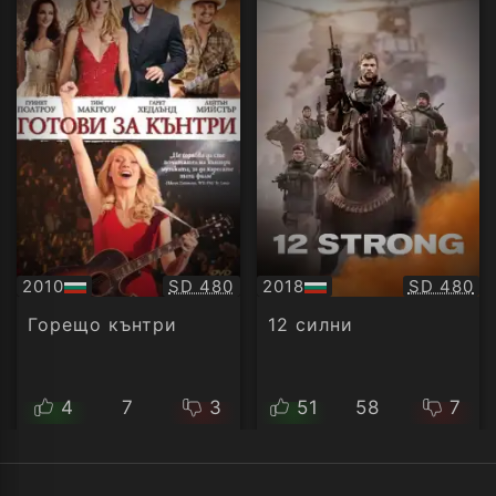
Качество:
Качество
2010
SD 480
2018
SD 480
БГ
БГ
аудио
аудио
Горещо кънтри
12 силни
4
7
3
51
58
7