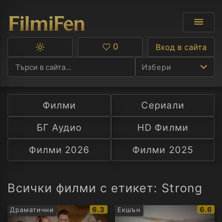
0
Вход в сайта
Превключване
Любими
между
Избери
тъмна
и
светла
тема
Филми
Сериали
Ф
БГ Аудио
HD Филми
С
Филми 2026
Филми 2025
А
Р
Всички филми с етикет: Strong
C
IMDb
IMDb
6.3
6.6
Драматични
Екшън
рейтинг:
рейти