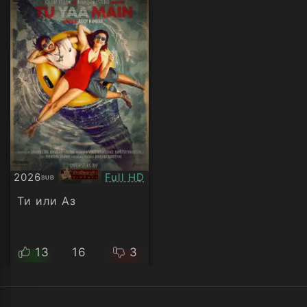
Качество:
2026
Full HD
SUB
Субтитри
Ти или Аз
13
16
3