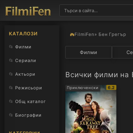
КАТАЛОЗИ
FilmiFen
» Бен Грегър
📂
Филми
Категория
Филми
Държав
Се
📂
Сериали
Всички филми на 
📂
Актьори
IMDb
📂
6.2
Режисьори
Приключенски
рейтинг:
📂
Общ каталог
📂
Биографии