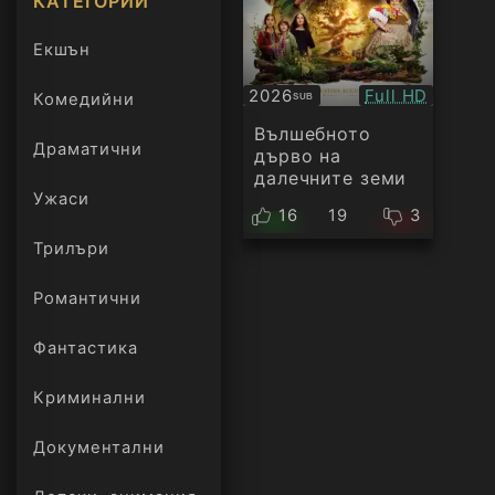
КАТЕГОРИИ
Екшън
Качество:
2026
Full HD
Комедийни
SUB
Субтитри
Вълшебното
Драматични
дърво на
далечните земи
Ужаси
16
19
3
Трилъри
онлайн
Романтични
Фантастика
Криминални
Документални