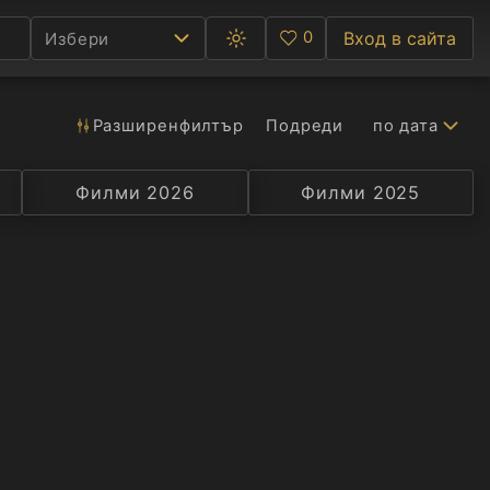
0
Вход в сайта
Избери
Превключване
Любими
между
тъмна
и
светла
Разширен
филтър
Подреди
по дата
Ф
тема
С
Филми 2026
Селекция
Превод
Филми 2025
Актьор
А
Р
C