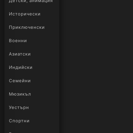
Детски, анимация
Исторически
Приключенски
Военни
Азиатски
Индийски
Семейни
Мюзикъл
Уестърн
Спортни