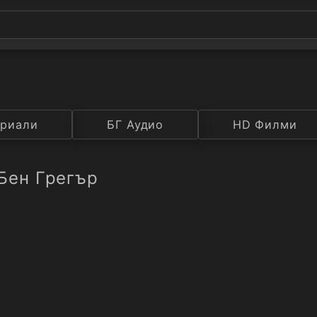
а
риали
Година
БГ Аудио
IMDB
HD Филми
Рейтинг
Бен Грегър