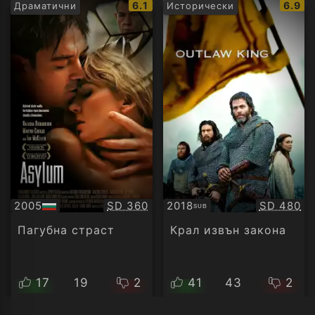
IMDb
IMDb
6.1
6.9
Драматични
Исторически
рейтинг:
рейти
Качество:
Качество
2005
SD 360
2018
SD 480
SUB
БГ
Субтитри
аудио
Пагубна страст
Крал извън закона
17
19
2
41
43
2