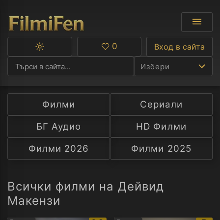
0
Вход в сайта
Превключване
Любими
между
Избери
тъмна
и
светла
тема
Филми
Сериали
Ф
БГ Аудио
HD Филми
С
Филми 2026
Филми 2025
А
Р
Всички филми на Дейвид
Макензи
C