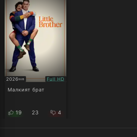
Качество:
2026
Full HD
SUB
Субтитри
Малкият брат
19
23
4