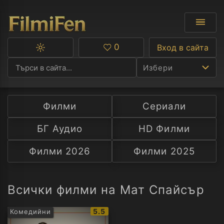
0
Вход в сайта
Превключване
Любими
между
Избери
тъмна
и
светла
тема
Филми
Сериали
Ф
БГ Аудио
HD Филми
С
Филми 2026
Филми 2025
А
Р
Всички филми на Мат Спайсър
C
IMDb
5.5
Комедийни
рейтинг: