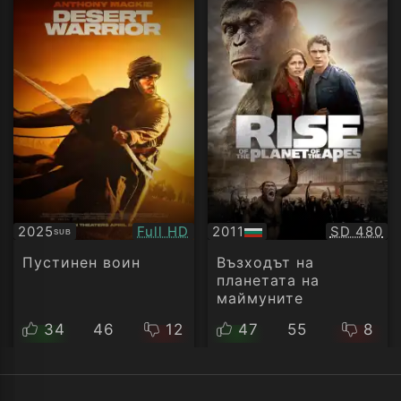
Качество:
Качество
2025
Full HD
2011
SD 480
SUB
Субтитри
БГ
аудио
Пустинен воин
Възходът на
планетата на
маймуните
34
46
12
47
55
8