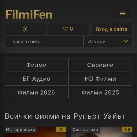
0
Вход в сайта
Превключване
Любими
между
Избери
тъмна
и
светла
тема
Филми
Сериали
Ф
БГ Аудио
HD Филми
С
Филми 2026
Филми 2025
А
Р
Всички филми на Рупърт Уайът
C
IMDb
IMDb
4
7.6
Исторически
Фантастика
рейтинг:
рейти