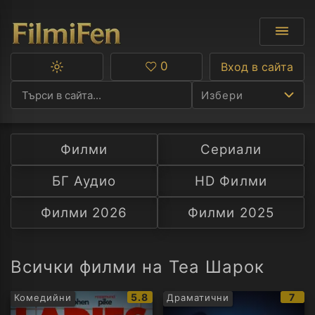
0
Вход в сайта
Превключване
Любими
между
Избери
тъмна
и
светла
тема
Филми
Сериали
Ф
БГ Аудио
HD Филми
С
Филми 2026
Филми 2025
А
Р
Всички филми на Теа Шарок
C
IMDb
IMD
5.8
7
Комедийни
Драматични
рейтинг:
рейт