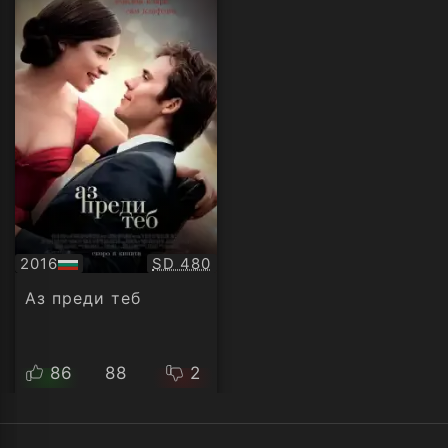
Качество:
2016
SD 480
БГ
аудио
Аз преди теб
86
88
2