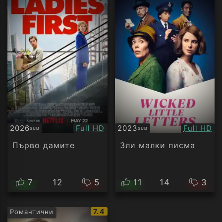
Качество:
Качество
2026
Full HD
2023
Full HD
SUB
SUB
Субтитри
Субтитри
Първо дамите
Зли малки писма
7
12
5
11
14
3
IMDb
7.4
Романтични
рейтинг: