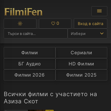
0
Вход в сайта
Превключване
Любими
между
Избери
тъмна
и
светла
тема
Филми
Сериали
Ф
БГ Аудио
HD Филми
С
Филми 2026
Филми 2025
А
Р
Всички филми с участието на
Азиза Скот
C