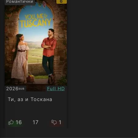
IMDb
6
Романтични
рейтинг:
Качество:
2026
Full HD
SUB
Субтитри
Ти, аз и Тоскана
16
17
1