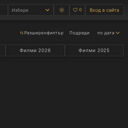
0
Вход в сайта
Избери
Превключване
Любими
между
тъмна
и
светла
Разширен
филтър
Подреди
по дата
Ф
тема
С
Филми 2026
Селекция
Превод
Филми 2025
Актьор
А
Р
C