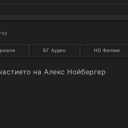
гер
а
риали
Година
БГ Аудио
IMDB
HD Филми
Рейтинг
частието на Алекс Нойбергер