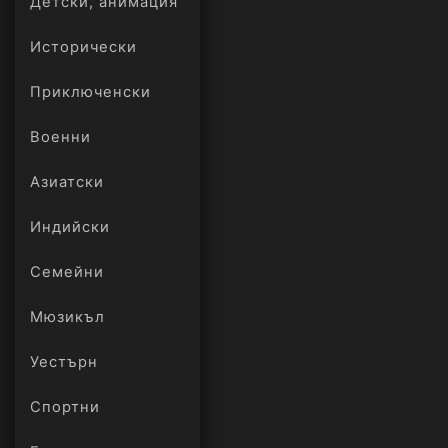
Детски, анимация
Исторически
Приключенски
Военни
Азиатски
Индийски
Семейни
Мюзикъл
Уестърн
Спортни