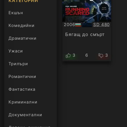
КАТЕГОРИИ
Екшън
Качество:
2006
SD 480
Комедийни
БГ
аудио
Бягащ до смърт
Драматични
Ужаси
3
6
3
Трилъри
онлайн
Романтични
Фантастика
Криминални
Документални