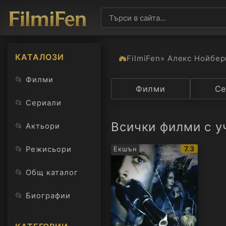
КАТАЛОЗИ
FilmiFen
» Алекс Нойбер
📂
Филми
Категория
Филми
Държав
Се
📂
Сериали
Всички филми с у
📂
Актьори
IMDb
📂
7.3
Режисьори
Екшън
рейтинг:
📂
Общ каталог
📂
Биографии