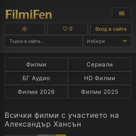
0
Вход в сайта
Превключване
Любими
между
Избери
тъмна
и
светла
тема
Филми
Сериали
Ф
БГ Аудио
HD Филми
С
Филми 2026
Филми 2025
А
Р
Всички филми с участието на
Александър Хансън
C