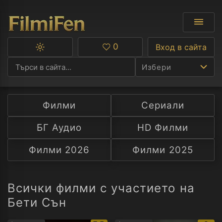
0
Вход в сайта
Превключване
Любими
между
Избери
тъмна
и
светла
тема
Филми
Сериали
Ф
БГ Аудио
HD Филми
С
Филми 2026
Филми 2025
А
Р
Всички филми с участието на
Бети Сън
C