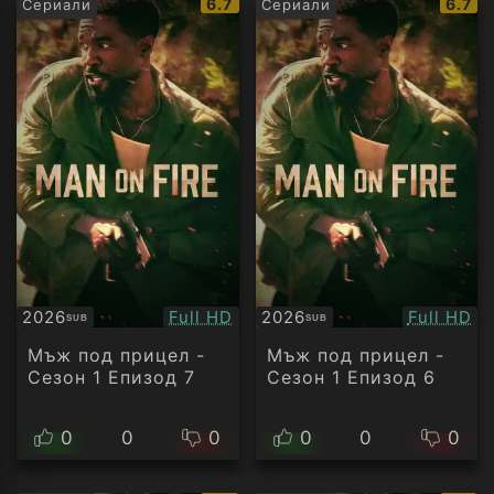
IMDb
IMDb
6.7
6.7
Сериали
Сериали
рейтинг:
рейти
Качество:
Качество
2026
Full HD
2026
Full HD
SUB
SUB
Субтитри
Субтитри
Мъж под прицел -
Мъж под прицел -
Сезон 1 Епизод 7
Сезон 1 Епизод 6
0
0
0
0
0
0