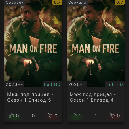
IMDb
IMDb
6.7
6.7
Сериали
Сериали
рейтинг:
рейти
Качество:
Качество
2026
Full HD
2026
Full HD
SUB
SUB
Субтитри
Субтитри
Мъж под прицел -
Мъж под прицел -
Сезон 1 Епизод 5
Сезон 1 Епизод 4
0
0
0
1
1
0