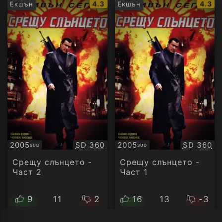
IMDb
IMDb
4.3
4.3
Екшън
Екшън
рейтинг:
рейти
Качество:
Качество
2005
SD 360
2005
SD 360
SUB
SUB
Субтитри
Субтитри
Срещу слънцето -
Срещу слънцето -
Част 2
Част 1
9
11
2
16
13
-3