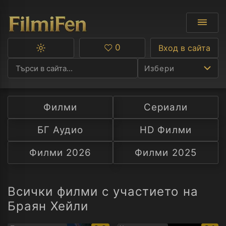
0
Вход в сайта
Превключване
Любими
между
Избери
тъмна
и
светла
тема
Филми
Сериали
Ф
БГ Аудио
HD Филми
С
Филми 2026
Филми 2025
А
Р
Всички филми с участието на
Браян Хейли
C