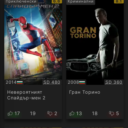
IMDb
IMDb
6.6
8.1
Приключенски
Криминални
рейтинг:
рейти
Качество:
Качество
2014
SD 480
2008
SD 360
БГ
БГ
аудио
аудио
Невероятният
Гран Торино
Спайдър-мен 2
17
19
2
13
18
5