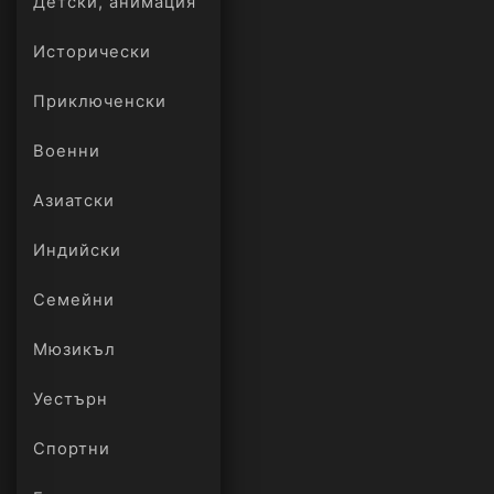
Детски, анимация
Исторически
Приключенски
Военни
Азиатски
Индийски
Семейни
Мюзикъл
Уестърн
Спортни