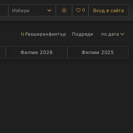
0
Вход в сайта
Избери
Превключване
Любими
между
тъмна
и
светла
Разширен
филтър
Подреди
по дата
Ф
тема
С
Филми 2026
Селекция
Превод
Филми 2025
Актьор
А
Р
C