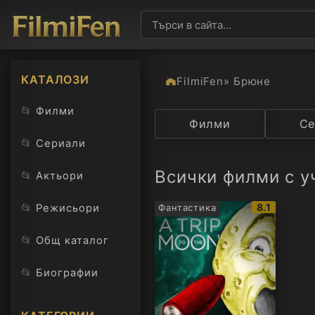
КАТАЛОЗИ
FilmiFen
» Брюне
📂
Филми
Категория
Филми
Държав
Се
📂
Сериали
Всички филми с у
📂
Актьори
IMDb
📂
8.1
Режисьори
Фантастика
рейтинг:
📂
Общ каталог
📂
Биографии