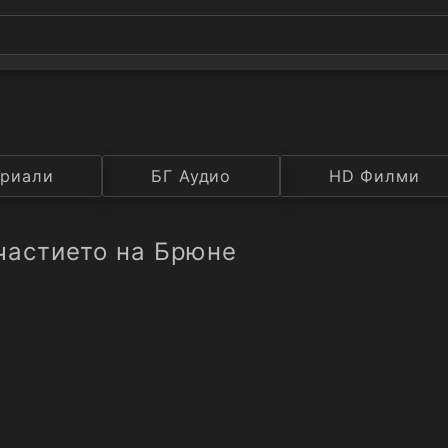
а
риали
Година
БГ Аудио
IMDB
HD Филми
Рейтинг
частието на Брюне