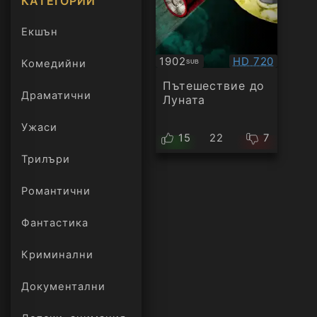
КАТЕГОРИИ
Екшън
Качество:
1902
HD 720
Комедийни
SUB
Субтитри
Пътешествие до
Драматични
Луната
Ужаси
15
22
7
Трилъри
онлайн
Романтични
Фантастика
Криминални
Документални