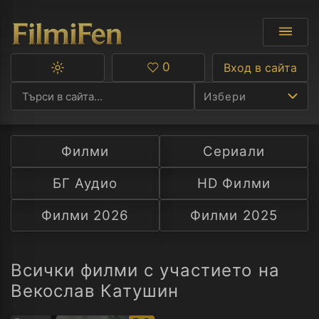
0
Вход в сайта
Превключване
Любими
между
Избери
тъмна
и
светла
тема
Филми
Сериали
Ф
БГ Аудио
HD Филми
С
Филми 2026
Филми 2025
А
Р
Всички филми с участието на
Векослав Катушин
C