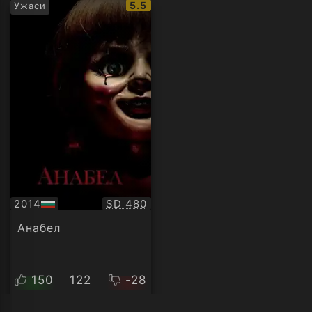
IMDb
5.5
Ужаси
рейтинг:
Качество:
2014
SD 480
БГ
аудио
Анабел
150
122
-28