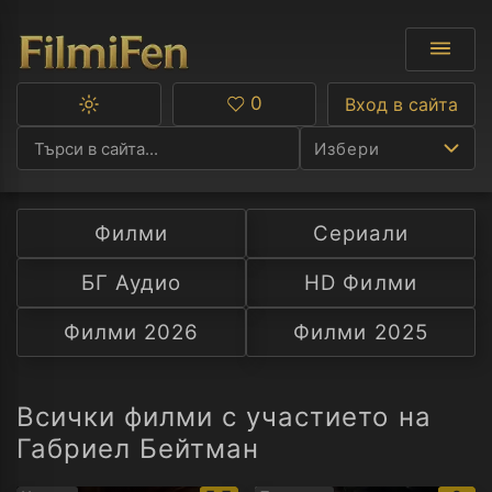
0
Вход в сайта
Превключване
Любими
между
Избери
тъмна
и
светла
тема
Филми
Сериали
Ф
БГ Аудио
HD Филми
С
Филми 2026
Филми 2025
А
Р
Всички филми с участието на
Габриел Бейтман
C