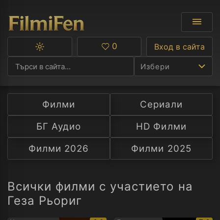
0
Вход в сайта
Превключване
Любими
между
Избери
тъмна
и
светла
тема
Филми
Сериали
Ф
БГ Аудио
HD Филми
С
Филми 2026
Филми 2025
А
Р
Всички филми с участието на
Геза Рьориг
C