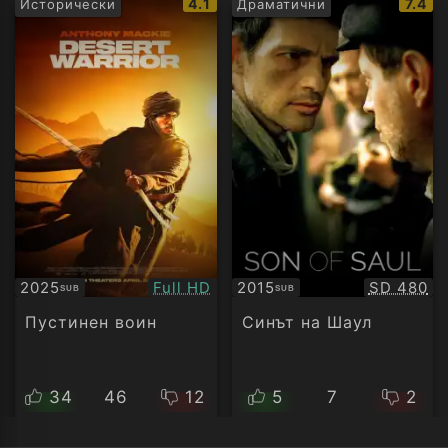
IMDb
IMDb
4.1
7.4
Исторически
Драматични
рейтинг:
рейти
Качество:
Качество
2025
Full HD
2015
SD 480
SUB
SUB
Субтитри
Субтитри
Пустинен воин
Синът на Шаул
34
46
12
5
7
2