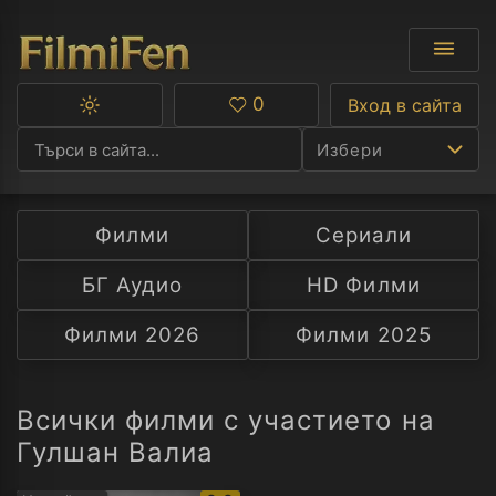
0
Вход в сайта
Превключване
Любими
между
Избери
тъмна
и
светла
тема
Филми
Сериали
Ф
БГ Аудио
HD Филми
С
Филми 2026
Филми 2025
А
Р
Всички филми с участието на
Гулшан Валиа
C