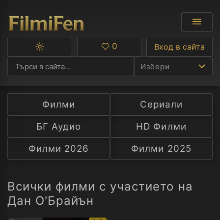
0
Вход в сайта
Превключване
Любими
между
Избери
тъмна
и
светла
тема
Филми
Сериали
Ф
БГ Аудио
HD Филми
С
Филми 2026
Филми 2025
А
Р
Всички филми с участието на
Дан О'Брайън
C