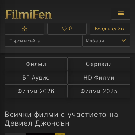
0
Вход в сайта
Превключване
Любими
между
Избери
тъмна
и
светла
тема
Филми
Сериали
Ф
БГ Аудио
HD Филми
С
Филми 2026
Филми 2025
А
Р
Всички филми с участието на
Девиел Джонсън
C